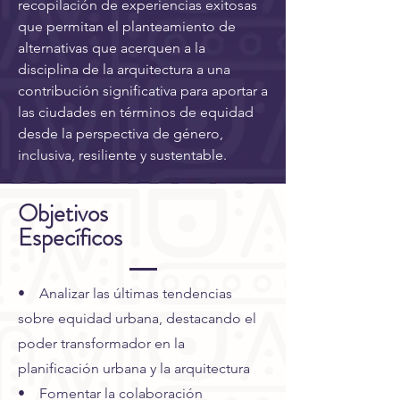
recopilación de experiencias exitosas
que permitan el planteamiento de
alternativas que acerquen a la
disciplina de la arquitectura a una
contribución significativa para aportar a
las ciudades en términos de equidad
desde la perspectiva de género,
inclusiva, resiliente y sustentable.
Objetivos
Específicos
• Analizar las últimas tendencias
sobre equidad urbana, destacando el
poder transformador en la
planificación urbana y la arquitectura
• Fomentar la colaboración