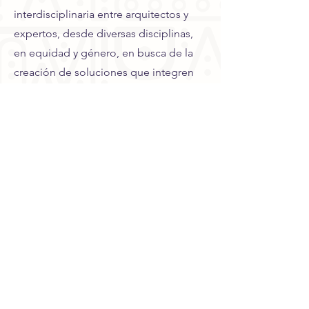
interdisciplinaria entre arquitectos y
expertos, desde diversas disciplinas,
en equidad y género, en busca de la
creación de soluciones que integren
los espacios urbanos integrales
• Identificar desafíos urbanos
contemporáneos para el desarrollo de
ciudades y territorios equitativos
• Proporcionar herramientas prácticas
y directrices para la incorporación
eficaz y profesional de conceptos de
ciudades equitativas en los proyectos
urbanos y arquitectónicos, asegurando
una implementación efectiva y
sostenible en el mundo real