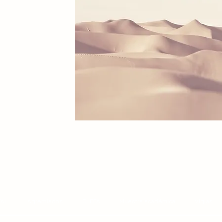
FAL
Agremiados
CLEFA
Muestra académica
Vigías