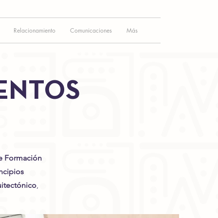
Relacionamiento
Comunicaciones
Más
MENTOS
de Formación
ncipios
itectónico
,